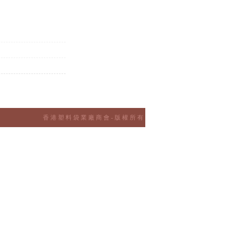
香 港 塑 料 袋 業 廠 商 會 - 版 權 所 有